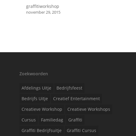
graffitiworkshop
november 29, 2015
Zoekwoorden
Afdelings Uitje
Bedrijfsfeest
Bedrijfs Uitje
Creatief Entertainment
Creatieve Workshop
Creatieve Workshops
Cursus
Familiedag
Graffiti
Graffiti Bedrijfsuitje
Graffiti Cursus