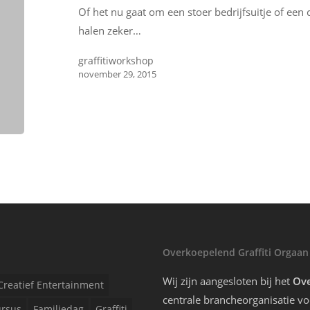
Of het nu gaat om een stoer bedrijfsuitje of een c
halen zeker…
graffitiworkshop
november 29, 2015
Overkoepelend Graffiti Orgaan
Wij zijn aangesloten bij het
Ove
Creatief Entertainment
centrale brancheorganisatie voo
rsus
Familiedag
Graffiti