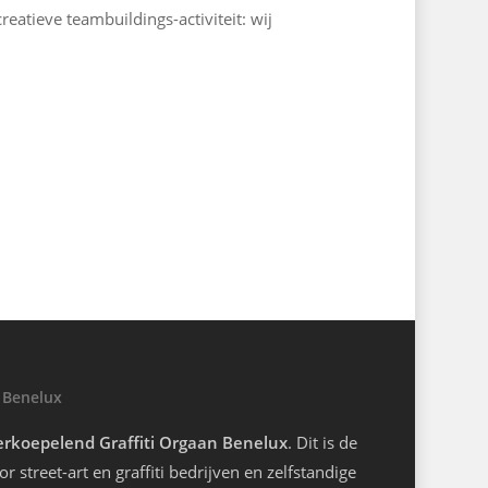
reatieve teambuildings-activiteit: wij
 Benelux
rkoepelend Graffiti Orgaan Benelux
. Dit is de
r street-art en graffiti bedrijven en zelfstandige