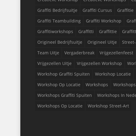
Graffiti Bedrijfsuitje
Graffiti Cursus
Graffitie
Graffiti Teambuilding
Graffiti Workshop
Graf
Graffitiworkshops
Graffitti
Graffittie
Graffit
Origineel Bedrijfsuitje
Origineel Uitje
Street-
Team Uitje
Vergaderbreak
Vrijgezellenfeest
Vrijgezellen Uitje
Vrijgezellen Workshop
Wor
Workshop Graffiti Spuiten
Workshop Locatie
Workshop Op Locatie
Workshops
Workshops 
Workshops Graffiti Spuiten
Workshops In Ned
Workshops Op Locatie
Workshop Street-Art