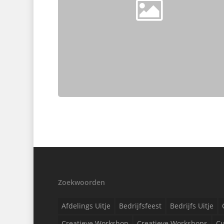
Zoekwoorden
Afdelings Uitje
Bedrijfsfeest
Bedrijfs Uitje
Creatieve Workshop
Creatieve Workshops
Cu