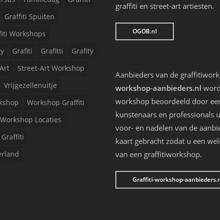
graffiti en street-art artiesten.
Graffiti Spuiten
OGOB.nl
fiti Workshops
ty
Grafiti
Grafitti
Grafity
Art
Street-Art Workshop
Aanbieders van de graffitiwor
Vrijgezellenuitje
workshop-aanbieders.nl
worde
workshop beoordeeld door een 
kshop
Workshop Graffiti
kunstenaars en professionals u
Workshop Locaties
voor- en nadelen van de aanbi
Graffiti
kaart gebracht zodat u een we
erland
van een graffitiworkshop.
Graffiti-workshop-aanbieders.