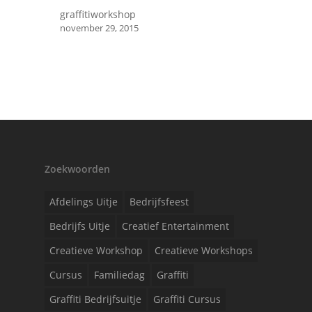
graffitiworkshop
november 29, 2015
Zoekwoorden
Afdelings Uitje
Bedrijfsfeest
Bedrijfs Uitje
Creatief Entertainment
Creatieve Workshop
Creatieve Workshops
Cursus
Familiedag
Graffiti
Graffiti Bedrijfsuitje
Graffiti Cursus